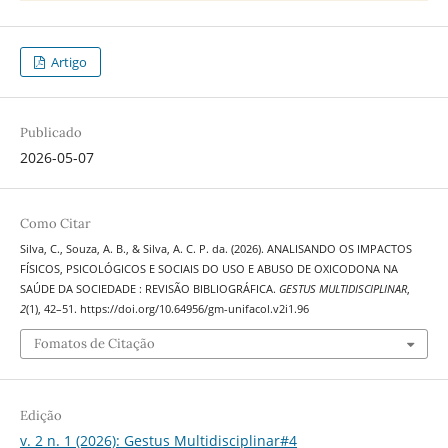
Artigo
Publicado
2026-05-07
Como Citar
Silva, C., Souza, A. B., & Silva, A. C. P. da. (2026). ANALISANDO OS IMPACTOS
FÍSICOS, PSICOLÓGICOS E SOCIAIS DO USO E ABUSO DE OXICODONA NA
SAÚDE DA SOCIEDADE : REVISÃO BIBLIOGRÁFICA.
GESTUS MULTIDISCIPLINAR
,
2
(1), 42–51. https://doi.org/10.64956/gm-unifacol.v2i1.96
Fomatos de Citação
Edição
v. 2 n. 1 (2026): Gestus Multidisciplinar#4