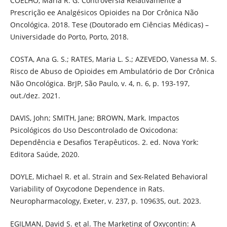
COELHO, Maria R. G. Controvérsia Relativamente à
Prescrição ee Analgésicos Opioides na Dor Crônica Não
Oncológica. 2018. Tese (Doutorado em Ciências Médicas) –
Universidade do Porto, Porto, 2018.
COSTA, Ana G. S.; RATES, Maria L. S.; AZEVEDO, Vanessa M. S.
Risco de Abuso de Opioides em Ambulatório de Dor Crônica
Não Oncológica. BrJP, São Paulo, v. 4, n. 6, p. 193-197,
out./dez. 2021.
DAVIS, John; SMITH, Jane; BROWN, Mark. Impactos
Psicológicos do Uso Descontrolado de Oxicodona:
Dependência e Desafios Terapêuticos. 2. ed. Nova York:
Editora Saúde, 2020.
DOYLE, Michael R. et al. Strain and Sex-Related Behavioral
Variability of Oxycodone Dependence in Rats.
Neuropharmacology, Exeter, v. 237, p. 109635, out. 2023.
EGILMAN, David S. et al. The Marketing of Oxycontin: A