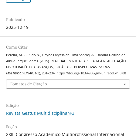
Publicado
2025-12-19
Como Citar
Pereira, M. C. P. do N., Elayne Laryssa de Lima Santos, & Lisandra Delfino de
Albuquerque Soares. (2025). REALIDADE VIRTUAL APLICADA À REABILITAÇÃO
FISIOTERAPÊUTICA: AVANÇOS, EFICÁCIAS E PERSPECTIVAS.
GESTUS
MULTIDISCIPLINAR
,
1
(3), 231–234. https://doi.org/10.64956/gm-unifacol.v1i3.88
Fomatos de Citação
Edição
Revista Gestus Multidisciplinar#3
Seção
XXIII Congresso Acadêmico Multiprofissional Internacional -