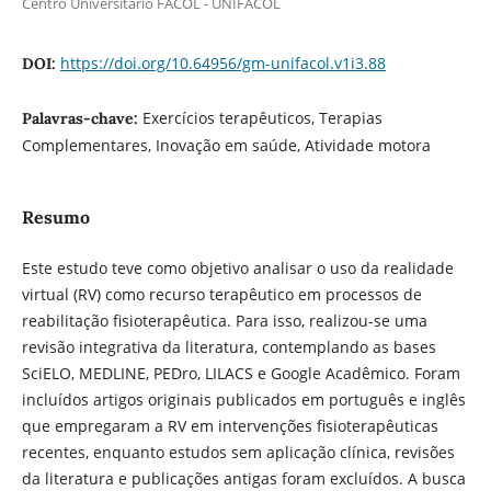
Centro Universitário FACOL - UNIFACOL
https://doi.org/10.64956/gm-unifacol.v1i3.88
DOI:
Exercícios terapêuticos, Terapias
Palavras-chave:
Complementares, Inovação em saúde, Atividade motora
Resumo
Este estudo teve como objetivo analisar o uso da realidade
virtual (RV) como recurso terapêutico em processos de
reabilitação fisioterapêutica. Para isso, realizou-se uma
revisão integrativa da literatura, contemplando as bases
SciELO, MEDLINE, PEDro, LILACS e Google Acadêmico. Foram
incluídos artigos originais publicados em português e inglês
que empregaram a RV em intervenções fisioterapêuticas
recentes, enquanto estudos sem aplicação clínica, revisões
da literatura e publicações antigas foram excluídos. A busca