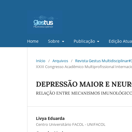
Home
Sobre
Publicação
Edição Atua
Início
/
Arquivos
/
Revista Gestus Multidisciplinar#
XXIII Congresso Acadêmico Multiprofissional Internac
DEPRESSÃO MAIOR E NEU
RELAÇÃO ENTRE MECANISMOS IMUNOLÓGICO
Livya Eduarda
Centro Universitário FACOL - UNIFACOL