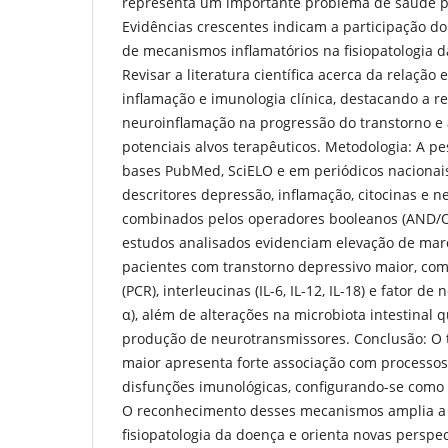
representa um importante problema de saúde p
Evidências crescentes indicam a participação d
de mecanismos inflamatórios na fisiopatologia d
Revisar a literatura científica acerca da relação
inflamação e imunologia clínica, destacando a r
neuroinflamação na progressão do transtorno e a
potenciais alvos terapêuticos. Metodologia: A pe
bases PubMed, SciELO e em periódicos nacionais,
descritores depressão, inflamação, citocinas e 
combinados pelos operadores booleanos (AND/O
estudos analisados evidenciam elevação de mar
pacientes com transtorno depressivo maior, com
(PCR), interleucinas (IL-6, IL-12, IL-18) e fator de
α), além de alterações na microbiota intestinal 
produção de neurotransmissores. Conclusão: O 
maior apresenta forte associação com processos 
disfunções imunológicas, configurando-se como
O reconhecimento desses mecanismos amplia 
fisiopatologia da doença e orienta novas perspec