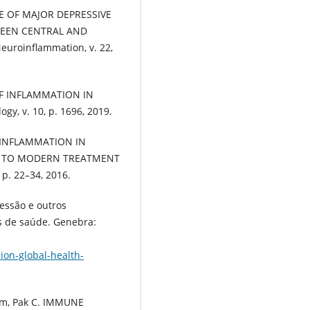
VE OF MAJOR DEPRESSIVE
WEEN CENTRAL AND
roinflammation, v. 22,
 OF INFLAMMATION IN
y, v. 10, p. 1696, 2019.
OF INFLAMMATION IN
E TO MODERN TREATMENT
 p. 22–34, 2016.
ssão e outros
s de saúde. Genebra:
ion-global-health-
ham, Pak C. IMMUNE