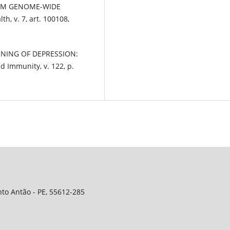
ROM GENOME-WIDE
h, v. 7, art. 100108,
NNING OF DEPRESSION:
 Immunity, v. 122, p.
anto Antão - PE, 55612-285