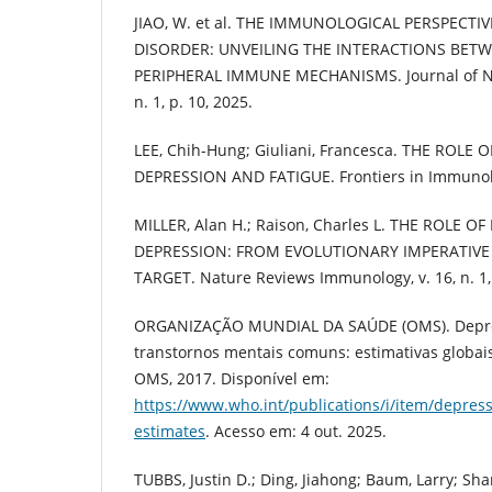
JIAO, W. et al. THE IMMUNOLOGICAL PERSPECTI
DISORDER: UNVEILING THE INTERACTIONS BET
PERIPHERAL IMMUNE MECHANISMS. Journal of Neu
n. 1, p. 10, 2025.
LEE, Chih-Hung; Giuliani, Francesca. THE ROLE
DEPRESSION AND FATIGUE. Frontiers in Immunolog
MILLER, Alan H.; Raison, Charles L. THE ROLE 
DEPRESSION: FROM EVOLUTIONARY IMPERATIV
TARGET. Nature Reviews Immunology, v. 16, n. 1,
ORGANIZAÇÃO MUNDIAL DA SAÚDE (OMS). Depre
transtornos mentais comuns: estimativas globai
OMS, 2017. Disponível em:
https://www.who.int/publications/i/item/depress
estimates
. Acesso em: 4 out. 2025.
TUBBS, Justin D.; Ding, Jiahong; Baum, Larry; S