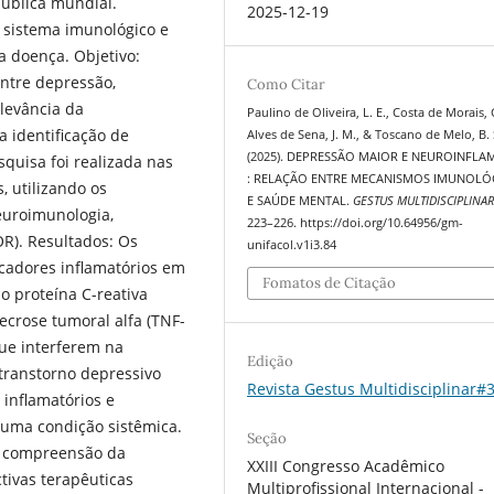
ública mundial.
2025-12-19
o sistema imunológico e
a doença. Objetivo:
 entre depressão,
Como Citar
elevância da
Paulino de Oliveira, L. E., Costa de Morais, 
 identificação de
Alves de Sena, J. M., & Toscano de Melo, B. 
(2025). DEPRESSÃO MAIOR E NEUROINFL
squisa foi realizada nas
: RELAÇÃO ENTRE MECANISMOS IMUNOLÓ
 utilizando os
E SAÚDE MENTAL.
GESTUS MULTIDISCIPLINA
neuroimunologia,
223–226. https://doi.org/10.64956/gm-
R). Resultados: Os
unifacol.v1i3.84
cadores inflamatórios em
Fomatos de Citação
o proteína C-reativa
 necrose tumoral alfa (TNF-
que interferem na
Edição
transtorno depressivo
Revista Gestus Multidisciplinar#
inflamatórios e
 uma condição sistêmica.
Seção
a compreensão da
XXIII Congresso Acadêmico
tivas terapêuticas
Multiprofissional Internacional -