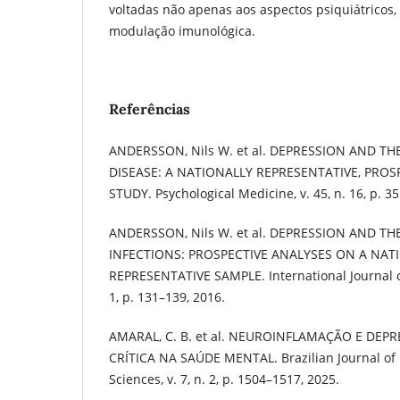
voltadas não apenas aos aspectos psiquiátrico
modulação imunológica.
Referências
ANDERSSON, Nils W. et al. DEPRESSION AND T
DISEASE: A NATIONALLY REPRESENTATIVE, PROS
STUDY. Psychological Medicine, v. 45, n. 16, p. 3
ANDERSSON, Nils W. et al. DEPRESSION AND TH
INFECTIONS: PROSPECTIVE ANALYSES ON A NA
REPRESENTATIVE SAMPLE. International Journal of
1, p. 131–139, 2016.
AMARAL, C. B. et al. NEUROINFLAMAÇÃO E DEP
CRÍTICA NA SAÚDE MENTAL. Brazilian Journal of
Sciences, v. 7, n. 2, p. 1504–1517, 2025.