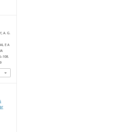
f, A. G.
AL E A
MA
06–108.
9
s
ar