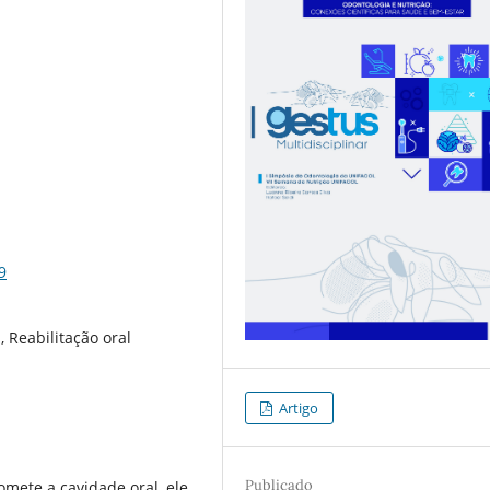
9
 Reabilitação oral
Artigo
Publicado
mete a cavidade oral, ele