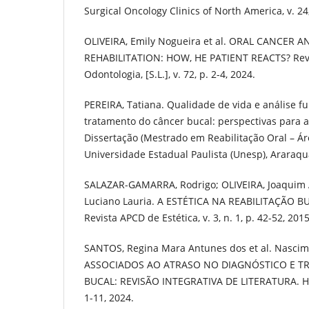
Surgical Oncology Clinics of North America, v. 24,
OLIVEIRA, Emily Nogueira et al. ORAL CANCER 
REHABILITATION: HOW, HE PATIENT REACTS? Rev
Odontologia, [S.L.], v. 72, p. 2-4, 2024.
PEREIRA, Tatiana. Qualidade de vida e análise f
tratamento do câncer bucal: perspectivas para a 
Dissertação (Mestrado em Reabilitação Oral – Ár
Universidade Estadual Paulista (Unesp), Araraqu
SALAZAR-GAMARRA, Rodrigo; OLIVEIRA, Joaquim A
Luciano Lauria. A ESTÉTICA NA REABILITAÇÃO 
Revista APCD de Estética, v. 3, n. 1, p. 42-52, 2015
SANTOS, Regina Mara Antunes dos et al. Nascim
ASSOCIADOS AO ATRASO NO DIAGNÓSTICO E 
BUCAL: REVISÃO INTEGRATIVA DE LITERATURA. Hu Re
1-11, 2024.