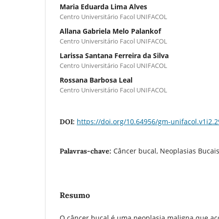
Maria Eduarda Lima Alves
Centro Universitário Facol UNIFACOL
Allana Gabriela Melo Palankof
Centro Universitário Facol UNIFACOL
Larissa Santana Ferreira da Silva
Centro Universitário Facol UNIFACOL
Rossana Barbosa Leal
Centro Universitário Facol UNIFACOL
https://doi.org/10.64956/gm-unifacol.v1i2.2
DOI:
Câncer bucal, Neoplasias Bucais,
Palavras-chave:
Resumo
O câncer bucal é uma neoplasia maligna que aco