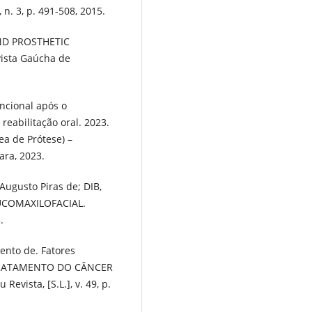
 n. 3, p. 491-508, 2015.
AND PROSTHETIC
ista Gaúcha de
uncional após o
reabilitação oral. 2023.
ea de Prótese) –
ara, 2023.
ugusto Piras de; DIB,
BUCOMAXILOFACIAL.
.
ento de. Fatores
TRATAMENTO DO CÂNCER
vista, [S.L.], v. 49, p.