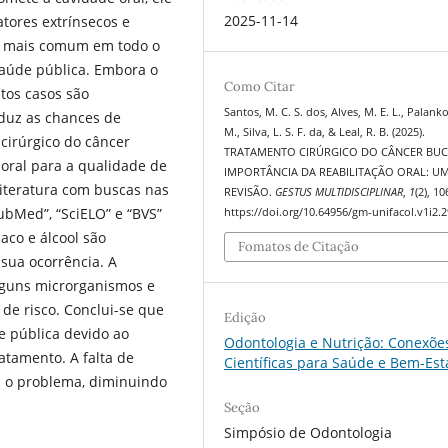
2025-11-14
atores extrínsecos e
er mais comum em todo o
aúde pública. Embora o
Como Citar
itos casos são
Santos, M. C. S. dos, Alves, M. E. L., Palanko
eduz as chances de
M., Silva, L. S. F. da, & Leal, R. B. (2025).
cirúrgico do câncer
TRATAMENTO CIRÚRGICO DO CÂNCER BUC
 oral para a qualidade de
IMPORTÂNCIA DA REABILITAÇÃO ORAL: U
Literatura com buscas nas
REVISÃO.
GESTUS MULTIDISCIPLINAR
,
1
(2), 1
ubMed”, “SciELO” e “BVS”
https://doi.org/10.64956/gm-unifacol.v1i2.2
aco e álcool são
Fomatos de Citação
 sua ocorrência. A
alguns microrganismos e
de risco. Conclui-se que
Edição
e pública devido ao
Odontologia e Nutrição: Conexõe
ratamento. A falta de
Científicas para Saúde e Bem-Est
m o problema, diminuindo
Seção
Simpósio de Odontologia