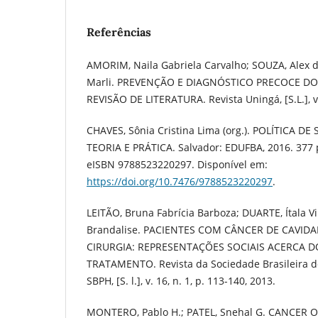
Referências
AMORIM, Naila Gabriela Carvalho; SOUZA, Alex da
Marli. PREVENÇÃO E DIAGNÓSTICO PRECOCE D
REVISÃO DE LITERATURA. Revista Uningá, [S.L.], v. 
CHAVES, Sônia Cristina Lima (org.). POLÍTICA D
TEORIA E PRÁTICA. Salvador: EDUFBA, 2016. 377
eISBN 9788523220297. Disponível em:
https://doi.org/10.7476/9788523220297
.
LEITÃO, Bruna Fabrícia Barboza; DUARTE, Ítala Vi
Brandalise. PACIENTES COM CÂNCER DE CAVID
CIRURGIA: REPRESENTAÇÕES SOCIAIS ACERCA 
TRATAMENTO. Revista da Sociedade Brasileira de
SBPH, [S. l.], v. 16, n. 1, p. 113-140, 2013.
MONTERO, Pablo H.; PATEL, Snehal G. CANCER O