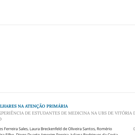
LHARES NA ATENÇÃO PRIMÁRIA
XPERIÊNCIA DE ESTUDANTES DE MEDICINA NA UBS DE VITÓRIA 
O
res Ferreira Sales, Laura Breckenfeld de Oliveira Santos, Romério
ira Filho, Diogo Duarte Amorim Pereira, Juliana Rodrigues da Costa