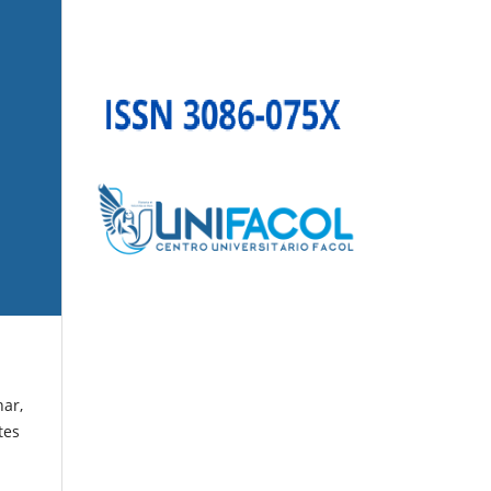
nar,
tes