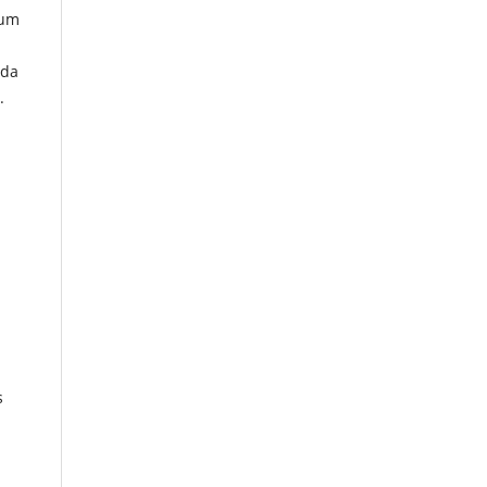
 um
 da
.
s